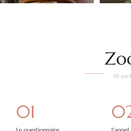
Zoo
60 part
01
0
Le questionnaire
L'appel