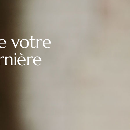
ue votre
rnière