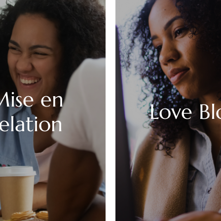
ise en
Love Bl
elation