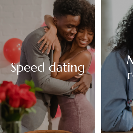
M
Speed dating
r