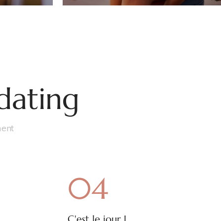
dating
ment
04
C'est le jour J