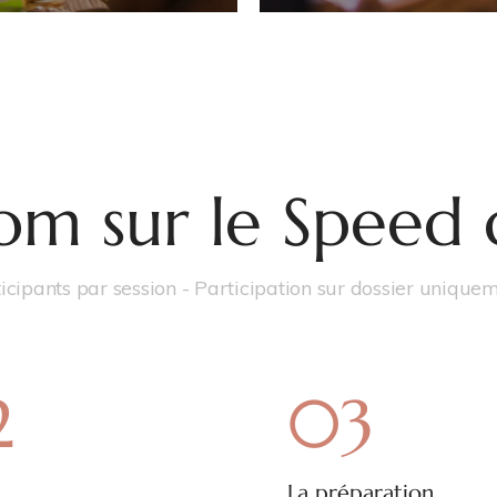
m sur le Speed 
icipants par session - Participation sur dossier unique
2
03
La préparation