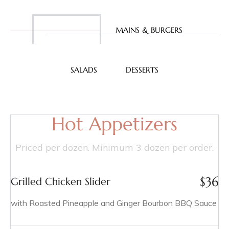
é
APPETIZERS
MAINS & BURGERS
SALADS
DESSERTS
Hot Appetizers
Priced per dozen. Minimum 3 dozen per order.
$
36
Grilled Chicken Slider
with Roasted Pineapple and Ginger Bourbon BBQ Sauce